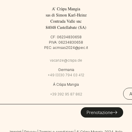
A’ Cràpa Mangia
sas di Simon Karl-Heinz
Contrada Valle snc
84048 Castellabate (SA)
CF: 06234830658
PIVA: 06234830658
PEC: acmsas2024@pec.it
vacanze@crapa.de
Germania
+49 (0)30 794 03 412
Á Cràpa Mangia
A
+39 392 95 87 862
Prenotazione
Imprint
|
Privacy
|
Termini e condizioni
| A’ Cràpa Mangia, 2024, Italia