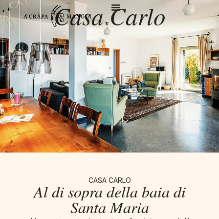
Casa Carlo
Storie Del Borgo
Buono A Sapersi
CASA CARLO
Al di sopra della baia di
Santa Maria