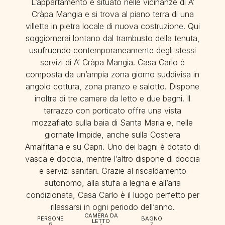
L’appartamento è situato nelle vicinanze di A’
Cràpa Mangia e si trova al piano terra di una
villetta in pietra locale di nuova costruzione. Qui
soggiornerai lontano dal trambusto della tenuta,
usufruendo contemporaneamente degli stessi
servizi di A’ Cràpa Mangia. Casa Carlo è
composta da un’ampia zona giorno suddivisa in
angolo cottura, zona pranzo e salotto. Dispone
inoltre di tre camere da letto e due bagni. Il
terrazzo con porticato offre una vista
mozzafiato sulla baia di Santa Maria e, nelle
giornate limpide, anche sulla Costiera
Amalfitana e su Capri. Uno dei bagni è dotato di
vasca e doccia, mentre l’altro dispone di doccia
e servizi sanitari. Grazie al riscaldamento
autonomo, alla stufa a legna e all’aria
condizionata, Casa Carlo è il luogo perfetto per
rilassarsi in ogni periodo dell’anno.
CAMERA DA
PERSONE
BAGNO
LETTO
6
2