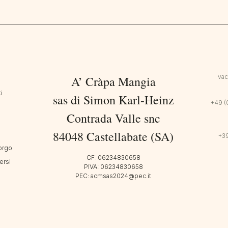
va
A’ Cràpa Mangia
i
sas di Simon Karl-Heinz
+49 (
Contrada Valle snc
84048 Castellabate (SA)
+39
orgo
CF: 06234830658
ersi
PIVA: 06234830658
PEC: acmsas2024@pec.it