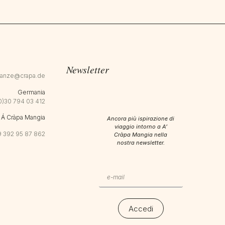
Newsletter
canze@crapa.de
Germania
0)30 794 03 412
Á Cràpa Mangia
Ancora più ispirazione di
viaggio intorno a
A’
 392 95 87 862
Cràpa Mangia nella
nostra newsletter.
Accedi