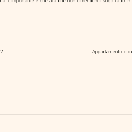
ina. L’importante è che alla fine non dimentichi il sugo fatto in
32
Appartamento con t