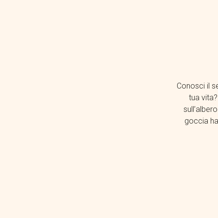
Conosci il se
tua vita?
sull’alber
goccia ha 