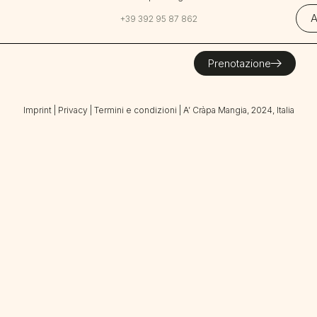
A
+39 392 95 87 862
Prenotazione
Imprint
|
Privacy
|
Termini e condizioni
| A’ Cràpa Mangia, 2024, Italia