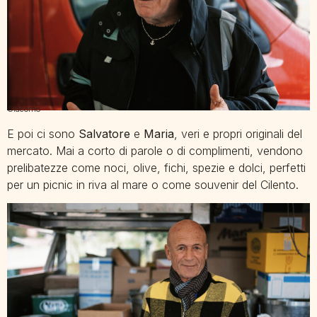
Giacomo
E poi ci sono
Salvatore
e
Maria
, veri e propri originali del
mercato. Mai a corto di parole o di complimenti, vendono
prelibatezze come noci, olive, fichi, spezie e dolci, perfetti
per un picnic in riva al mare o come souvenir del Cilento.