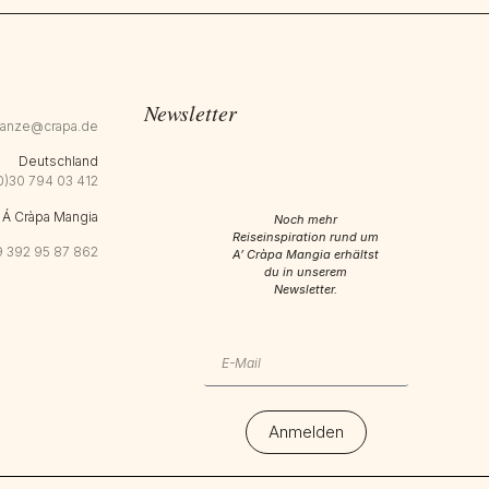
Newsletter
canze@crapa.de
Deutschland
0)30 794 03 412
Á Cràpa Mangia
Noch mehr
Reiseinspiration rund um
 392 95 87 862
A’ Cràpa Mangia erhältst
du in unserem
Newsletter.
Anmelden