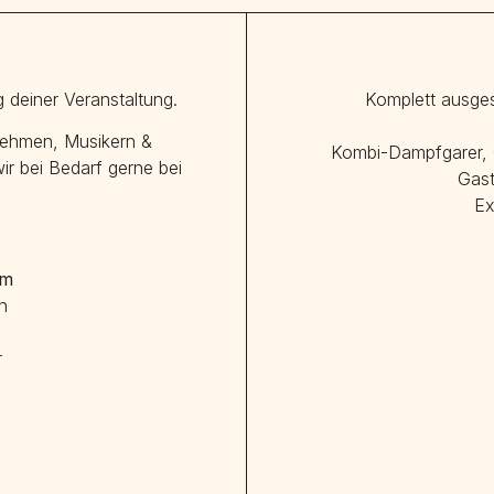
 deiner Veranstaltung.
Komplett ausge
rnehmen, Musikern &
Kombi-Dampfgarer, 
r bei Bedarf gerne bei
Gast
Ex
um
n
r