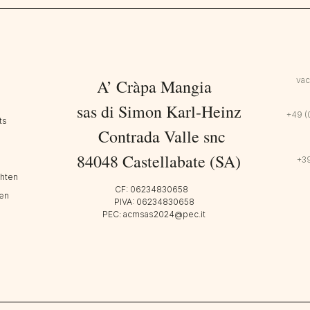
va
A’ Cràpa Mangia
sas di Simon Karl-Heinz
+49 (
ts
Contrada Valle snc
84048 Castellabate (SA)
+39
hten
CF: 06234830658
en
PIVA: 06234830658
PEC: acmsas2024@pec.it